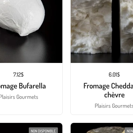
7.12$
6.01$
omage Bufarella
Fromage Chedda
chèvre
Plaisirs Gourmets
Plaisirs Gourmet
NON DISPONIBLE
NON