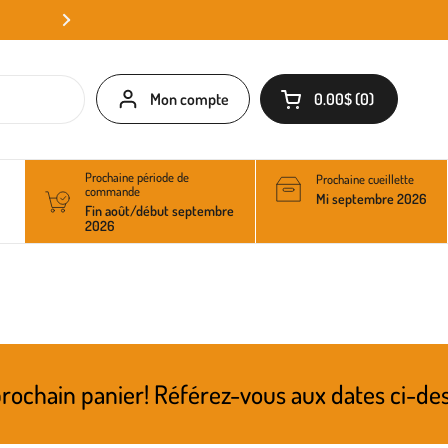
Mon compte
0.00$
0
Ouvrir le panier
Prochaine période de
Prochaine cueillette
commande
Mi septembre 2026
Fin août/début septembre
2026
éférez-vous aux dates ci-dessus pour connaîtr