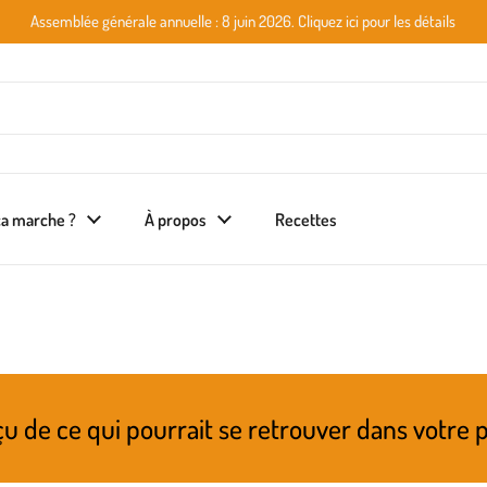
Assemblée générale annuelle : 8 juin 2026. Cliquez ici pour les détails
a marche ?
À propos
Recettes
it se retrouver dans votre prochain panier! R