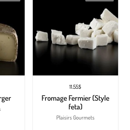
11.55$
rger
Fromage Fermier (Style
feta)
s
Plaisirs Gourmets