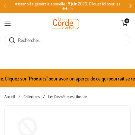
Passer au contenu
Assemblée générale annuelle : 8 juin 2026. Cliquez ici pour les
détails
Ouvrir le panie
0
Ouvrir le menu
.
Cliquez sur ''
Produits
'' pour avoir un aperçu de ce qui pourrait se r
Accueil
/
Collections
/
Les Cosmétiques Libellule