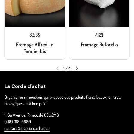
8.53$
7.12$
Fromage Alfred Le
Fromage Bufarella
Fermier bio
1
/
4
La Corde d'achat
Organisme rimouskois qui propose des produits frais, locaux, en vrac,
biologiques et à bon prix!
1, 6e Avenue, Rimouski G5L 2M8
(418) 318-0680
contact@lacordedachat.ca