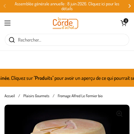
Passer au contenu
Assemblée générale annuelle : 8 juin 2026. Cliquez ici pour les
détails
Ouvrir le panie
0
Ouvrir le menu
e.
Cliquez sur ''
Produits
'' pour avoir un aperçu de ce qui pourrait se
Accueil
/
Plaisirs Gourmets
/
Fromage Alfred Le Fermier bio