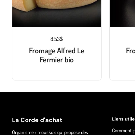
8.53$
Fromage Alfred Le
Fr
Fermier bio
La Corde d'achat
Liens util
Comment ç
Organisme rimouskois qui propose des