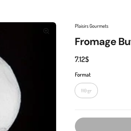
Plaisirs Gourmets
Fromage Buf
7.12$
Format
110 gr