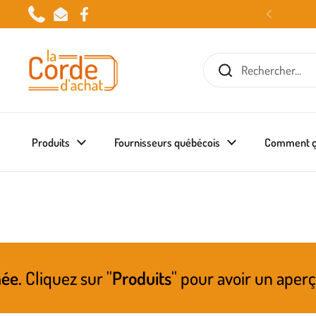
Passer au contenu
Phone
Email
Facebook
Produits
Fournisseurs québécois
Comment ç
''
Produits
'' pour avoir un aperçu de ce qui p