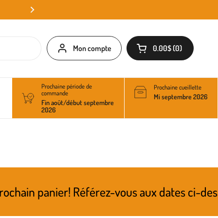
Mon compte
0.00$
0
Ouvrir le panier
Prochaine période de
Prochaine cueillette
commande
Mi septembre 2026
Fin août/début septembre
2026
er! Référez-vous aux dates ci-dessus pour con