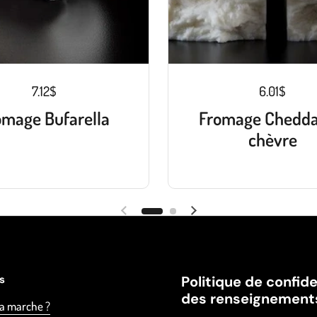
7.12$
6.01$
omage Bufarella
Fromage Chedda
chèvre
es
Politique de confide
des renseignement
a marche ?