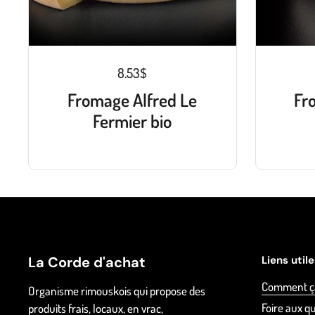
8.53$
Fromage Alfred Le
Fr
Fermier bio
La Corde d'achat
Liens util
Comment ç
Organisme rimouskois qui propose des
Foire aux q
produits frais, locaux, en vrac,