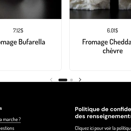
7.12$
6.01$
omage Bufarella
Fromage Chedda
chèvre
es
Politique de confide
des renseignement
a marche ?
uestions
Cliquez ici pour voir la politiq