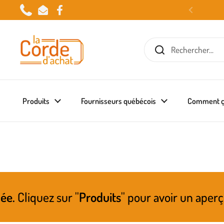
Passer au contenu
Phone
Email
Facebook
Produits
Fournisseurs québécois
Comment ç
'
Produits
'' pour avoir un aperçu de ce qui po