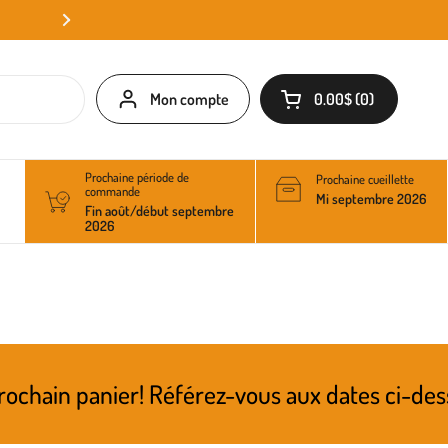
Mon compte
0.00$
0
Ouvrir le panier
Prochaine période de
Prochaine cueillette
commande
Mi septembre 2026
Fin août/début septembre
2026
r! Référez-vous aux dates ci-dessus pour conn