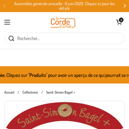
Passer au contenu
Assemblée générale annuelle : 8 juin 2026. Cliquez ici pour les
détails
Ouvrir le panie
0
Ouvrir le menu
Cliquez sur ''
Produits
'' pour avoir un aperçu de ce qui pourrait se r
Accueil
/
Collections
/
Saint-Simon Bagel +