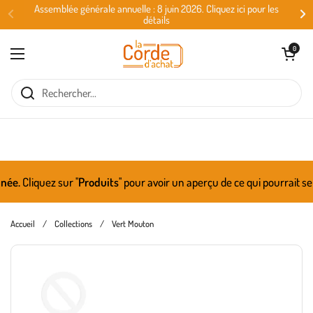
Passer au contenu
Assemblée générale annuelle : 8 juin 2026. Cliquez ici pour les
détails
Ouvrir le panie
0
Ouvrir le menu
ée.
Cliquez sur ''
Produits
'' pour avoir un aperçu de ce qui pourrait s
Accueil
/
Collections
/
Vert Mouton