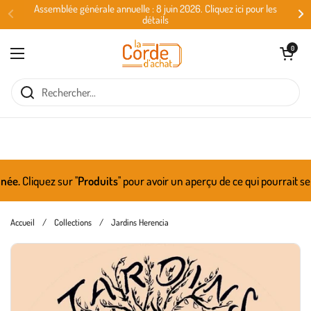
Passer au contenu
Assemblée générale annuelle : 8 juin 2026. Cliquez ici pour les
détails
Ouvrir le panie
0
Ouvrir le menu
e.
Cliquez sur ''
Produits
'' pour avoir un aperçu de ce qui pourrait se
Accueil
/
Collections
/
Jardins Herencia