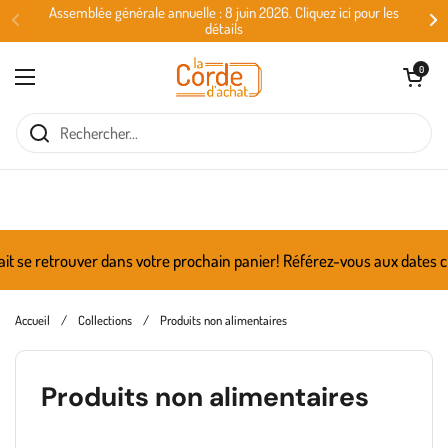
Passer au contenu
Assemblée générale annuelle : 8 juin 2026. Cliquez ici pour les
détails
Ouvrir le panie
0
Ouvrir le menu
ait se retrouver dans votre prochain panier! Référez-vous aux dates c
Accueil
/
Collections
/
Produits non alimentaires
Produits non alimentaires