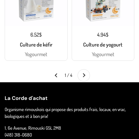
6.52$
4.94$
Culture de kéfir
Culture de yogourt
Yogourmet
Yogourmet
Suivant
1 / 4
Précédent
La Corde d'achat
Organisme rimouskois qui propose des produits frais, locaux, en vrac,
biologiques et à bon prix!
1, 6e Avenue, Rimouski G5L 2M8
(418) 318-0680