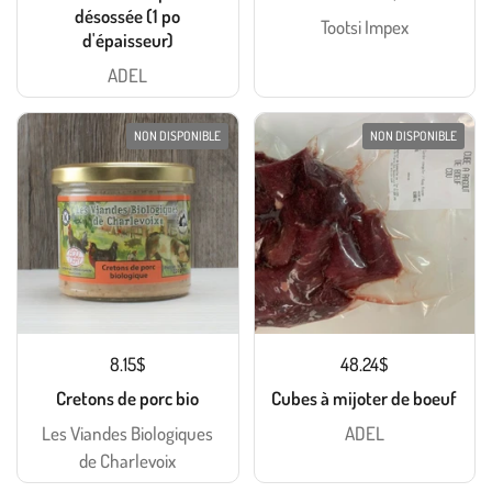
désossée (1 po
Tootsi Impex
d'épaisseur)
ADEL
NON DISPONIBLE
NON DISPONIBLE
8.15$
48.24$
Cretons de porc bio
Cubes à mijoter de boeuf
Les Viandes Biologiques
ADEL
de Charlevoix