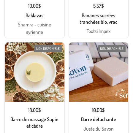
10.00$
5.57$
Baklavas
Bananes sucrées
tranchées bio, vrac
Shamra - cuisine
Tootsi Impex
syrienne
NON DISPONIBLE
NON DISPONIBLE
18.00$
10.00$
Barre de massage Sapin
Barre détachante
et cèdre
Juste du Savon