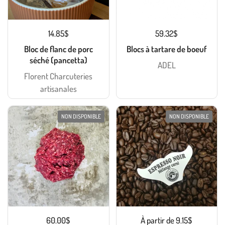
14.85$
59.32$
Bloc de flanc de porc
Blocs à tartare de boeuf
séché (pancetta)
ADEL
Florent Charcuteries
artisanales
NON DISPONIBLE
NON DISPONIBLE
60.00$
À partir de 9.15$