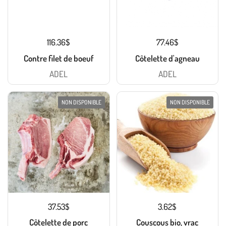
116.36$
77.46$
Contre filet de boeuf
Côtelette d'agneau
ADEL
ADEL
NON DISPONIBLE
NON DISPONIBLE
37.53$
3.62$
Côtelette de porc
Couscous bio, vrac