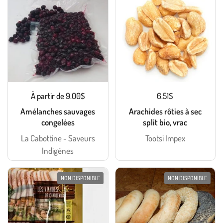
À partir de 9.00$
6.51$
Amélanches sauvages
Arachides rôties à sec
congelées
split bio, vrac
La Cabottine - Saveurs
Tootsi Impex
Indigènes
NON DISPONIBLE
NON DISPONIBLE