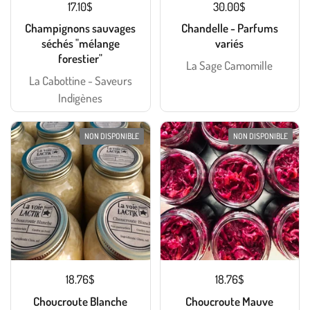
17.10$
30.00$
Champignons sauvages
Chandelle - Parfums
séchés "mélange
variés
forestier"
La Sage Camomille
La Cabottine - Saveurs
Indigènes
NON DISPONIBLE
NON DISPONIBLE
18.76$
18.76$
Choucroute Blanche
Choucroute Mauve