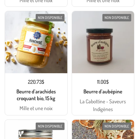
Mille et une noix
Mille et une noix
NON DISPONIBLE
NON DISPONIBLE
220.73$
11.00$
Beurre d'arachides
Beurre d'aubépine
croquant bio, 15 kg
La Cabottine - Saveurs
Mille et une noix
Indigènes
NON DISPONIBLE
NON DISPONIBLE