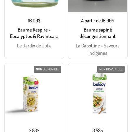
16.00$
À partir de 16.00$
Baume Respire -
Baume sapiné
Eucalyptus & Ravintsara
décongestionnant
Le Jardin de Julie
La Cabottine - Saveurs
Indigènes
NON DISPONIBLE
NON DISPONIBLE
3.53$
3.53$