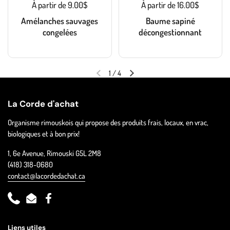
À partir de 9.00$
À partir de 16.00$
Amélanches sauvages
Baume sapiné
congelées
décongestionnant
1
/
4
La Corde d'achat
Organisme rimouskois qui propose des produits frais, locaux, en vrac,
biologiques et à bon prix!
1, 6e Avenue, Rimouski G5L 2M8
(418) 318-0680
contact@lacordedachat.ca
Phone
Email
Facebook
Liens utiles