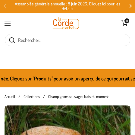
Passer au contenu
Assemblée générale annuelle : 8 juin 2026. Cliquez ici pour les
détails
Ouvrir le panie
0
Ouvrir le menu
Cliquez sur ''
Produits
'' pour avoir un aperçu de ce qui pourrait se r
Accueil
/
Collections
/
Champignons sauvages frais du moment