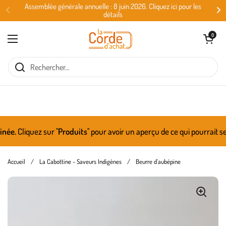
Passer au contenu
Assemblée générale annuelle : 8 juin 2026. Cliquez ici pour les
détails
Ouvrir le panie
0
Ouvrir le menu
e.
Cliquez sur ''
Produits
'' pour avoir un aperçu de ce qui pourrait se
Accueil
/
La Cabottine - Saveurs Indigènes
/
Beurre d'aubépine