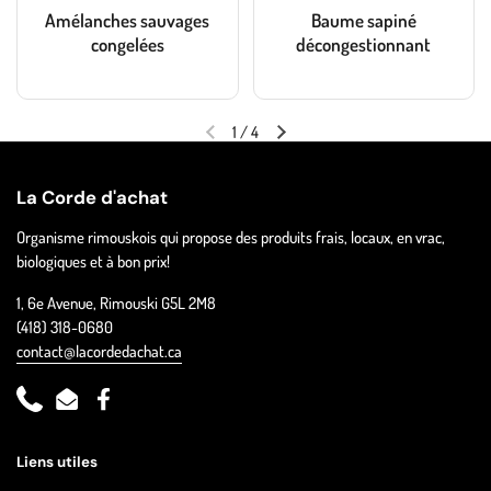
Amélanches sauvages
Baume sapiné
congelées
décongestionnant
1
/
4
La Corde d'achat
Organisme rimouskois qui propose des produits frais, locaux, en vrac,
biologiques et à bon prix!
1, 6e Avenue, Rimouski G5L 2M8
(418) 318-0680
contact@lacordedachat.ca
Phone
Email
Facebook
Liens utiles