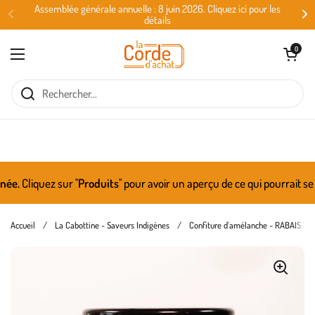
Passer au contenu
Assemblée générale annuelle : 8 juin 2026. Cliquez ici pour les
détails
Ouvrir le panie
0
Ouvrir le menu
e.
Cliquez sur ''
Produits
'' pour avoir un aperçu de ce qui pourrait se 
Accueil
/
La Cabottine - Saveurs Indigènes
/
Confiture d'amélanche - RABAIS 10