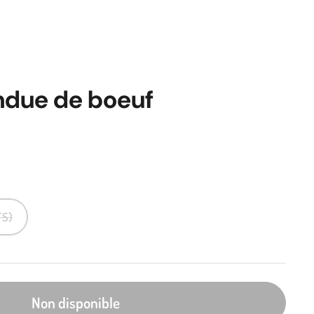
ndue de boeuf
TS)
Non disponible