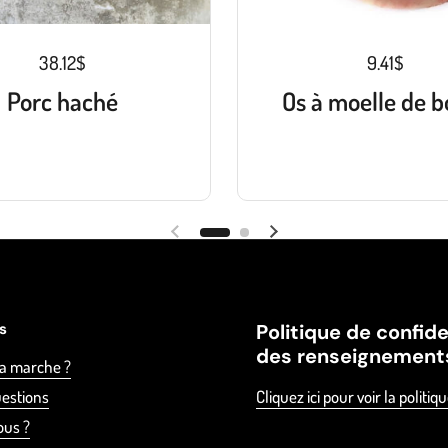
38.12$
9.41$
Porc haché
Os à moelle de b
es
Politique de confide
des renseignement
a marche ?
uestions
Cliquez ici pour voir la politiq
ous ?