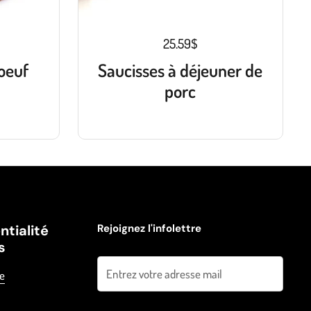
25.59$
oeuf
Saucisses à déjeuner de
porc
ntialité
Rejoignez l'infolettre
s
Envoyer
ue