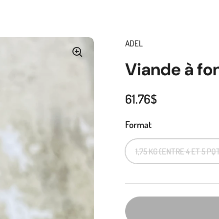
ADEL
Viande à fo
61.76$
Format
1,75 KG (ENTRE 4 ET 5 PQ