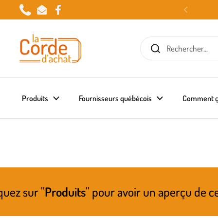
Passer au contenu
Phone
Email
Facebook
Produits
Fournisseurs québécois
Comment ç
uits
'' pour avoir un aperçu de ce qui pourra