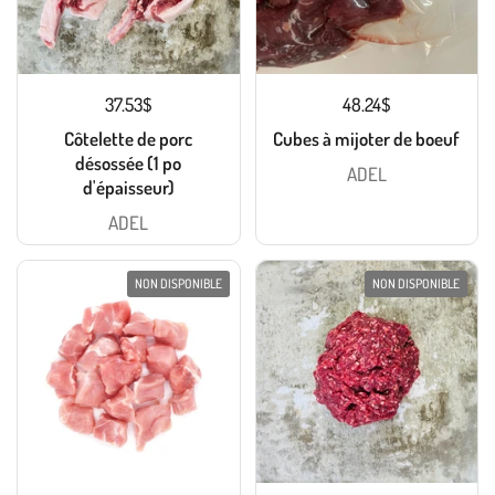
37.53$
48.24$
Côtelette de porc
Cubes à mijoter de boeuf
désossée (1 po
ADEL
d'épaisseur)
ADEL
NON DISPONIBLE
NON DISPONIBLE