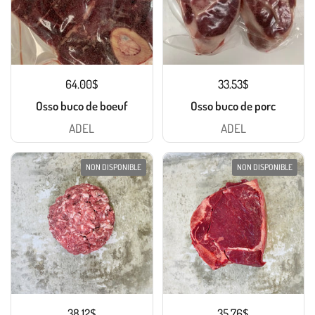
64.00$
33.53$
Osso buco de boeuf
Osso buco de porc
ADEL
ADEL
NON DISPONIBLE
NON DISPONIBLE
38.12$
35.76$