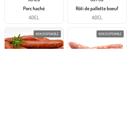
Porc haché
Rôti de pallette boeuf
ADEL
ADEL
NON DISPONIBLE
NON DISPONIBLE
76.47$
25.59$
Saucisse merguez
Saucisses à déjeuner de
d'agneau
porc
ADEL
ADEL