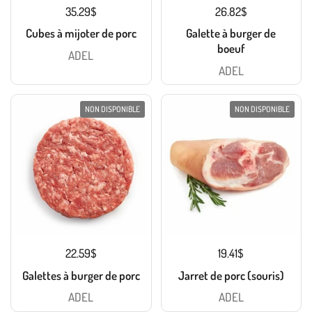
35.29$
26.82$
Cubes à mijoter de porc
Galette à burger de
boeuf
ADEL
ADEL
NON DISPONIBLE
NON DISPONIBLE
22.59$
19.41$
Galettes à burger de porc
Jarret de porc (souris)
ADEL
ADEL