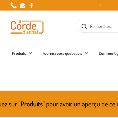
Passer au contenu
Phone
Email
Facebook
Produits
Fournisseurs québécois
Comment ç
ts
'' pour avoir un aperçu de ce qui pourrait 