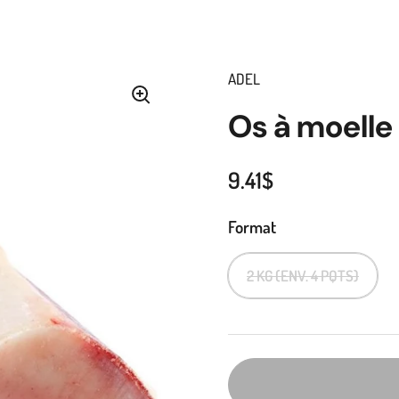
ADEL
Os à moelle
9.41$
Format
2 KG (ENV. 4 PQTS)