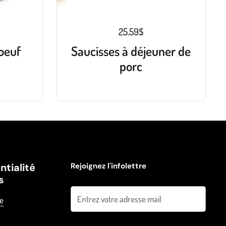
25.59$
oeuf
Saucisses à déjeuner de
porc
ntialité
Rejoignez l'infolettre
s
Envoyer
ue