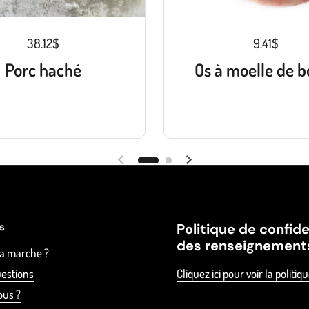
38.12$
9.41$
Porc haché
Os à moelle de b
es
Politique de confide
des renseignement
a marche ?
uestions
Cliquez ici pour voir la politiq
ous ?