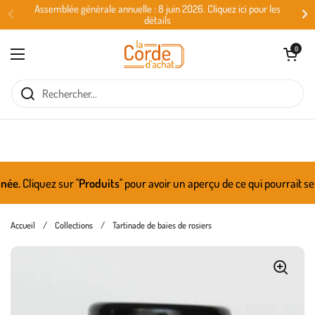
Passer au contenu
Assemblée générale annuelle : 8 juin 2026. Cliquez ici pour les
détails
Ouvrir le panie
0
Ouvrir le menu
.
Cliquez sur ''
Produits
'' pour avoir un aperçu de ce qui pourrait se 
Accueil
/
Collections
/
Tartinade de baies de rosiers