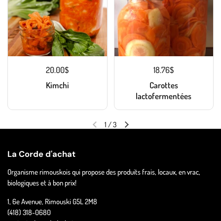
20.00$
18.76$
Kimchi
Carottes
lactofermentées
1
/
3
La Corde d'achat
Organisme rimouskois qui propose des produits frais, locaux, en vrac,
biologiques et à bon prix!
1, 6e Avenue, Rimouski G5L 2M8
(418) 318-0680