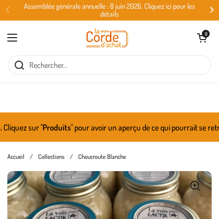
Passer au contenu
Assemblée générale annuelle : 8 juin 2026. Cliquez ici pour les
détails
Ouvrir le panie
0
Ouvrir le menu
uez sur ''
Produits
'' pour avoir un aperçu de ce qui pourrait se retro
Accueil
/
Collections
/
Choucroute Blanche