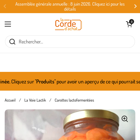
Passer au contenu
Assemblée générale annuelle : 8 juin 2026. Cliquez ici pour les
détails
Ouvrir le panie
0
Ouvrir le menu
.
Cliquez sur ''
Produits
'' pour avoir un aperçu de ce qui pourrait se 
Accueil
/
La Voie Lactik
/
Carottes lactofermentées