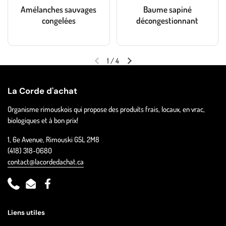
Amélanches sauvages
Baume sapiné
congelées
décongestionnant
1
/
4
La Corde d'achat
Organisme rimouskois qui propose des produits frais, locaux, en vrac,
biologiques et à bon prix!
1, 6e Avenue, Rimouski G5L 2M8
(418) 318-0680
contact@lacordedachat.ca
Phone
Email
Facebook
Liens utiles