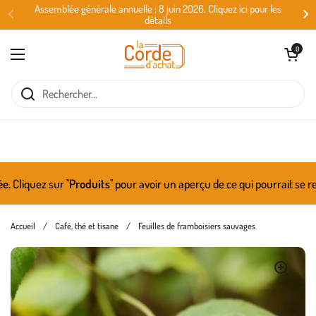
Passer au contenu
Assemblée générale annuelle : 8 juin 2026. Cliquez ici pour les
détails
Ouvrir le panie
0
Ouvrir le menu
iquez sur ''
Produits
'' pour avoir un aperçu de ce qui pourrait se ret
Accueil
/
Café, thé et tisane
/
Feuilles de framboisiers sauvages