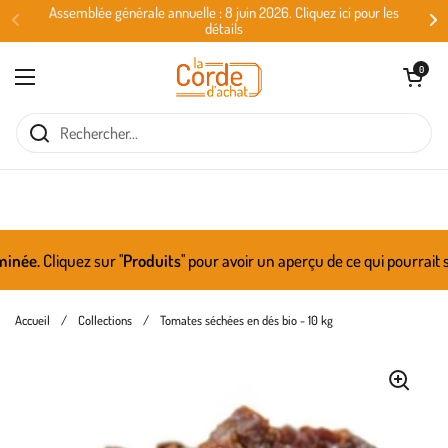
Passer au contenu
Assemblée générale annuelle : 8 juin 2026. Cliquez ici pour les
détails
Ouvrir le panie
0
Ouvrir le menu
e.
Cliquez sur ''
Produits
'' pour avoir un aperçu de ce qui pourrait se
Accueil
/
Collections
/
Tomates séchées en dés bio - 10 kg