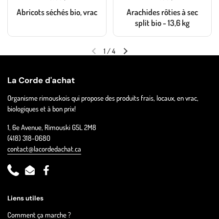
Abricots séchés bio, vrac
Arachides rôties à sec
split bio - 13,6 kg
1
/
4
La Corde d'achat
Organisme rimouskois qui propose des produits frais, locaux, en vrac,
biologiques et à bon prix!
1, 6e Avenue, Rimouski G5L 2M8
(418) 318-0680
contact@lacordedachat.ca
Phone
Email
Facebook
Liens utiles
Comment ça marche ?