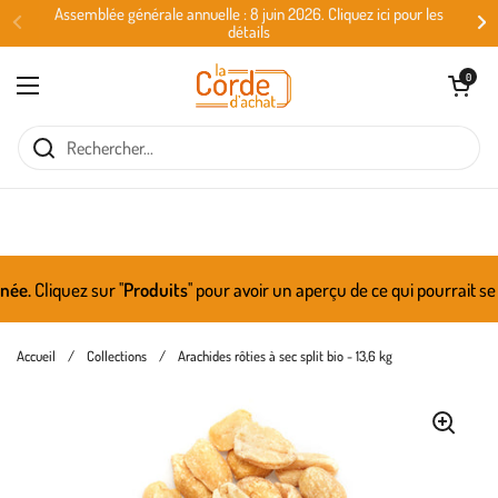
Passer au contenu
Assemblée générale annuelle : 8 juin 2026. Cliquez ici pour les
détails
Ouvrir le panie
0
Ouvrir le menu
e.
Cliquez sur ''
Produits
'' pour avoir un aperçu de ce qui pourrait se
Accueil
/
Collections
/
Arachides rôties à sec split bio - 13,6 kg