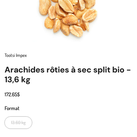
Tootsi Impex
Arachides rôties à sec split bio -
13,6 kg
172.65$
Format
13.60 kg