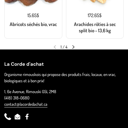
15.65$
172.65$
Abricots séchés bio, vrac
Arachides rôties à sec
split bio - 13,6 kg
1
/
4
La Corde d'achat
Organisme rimouskois qui propose des produits frais, locaux, en vrac,
biologiques et à bon prix!
1, 6e Avenue, Rimouski G5L 2M8
(418) 318-0680
contact@lacordedachat.ca
Phone
Email
Facebook