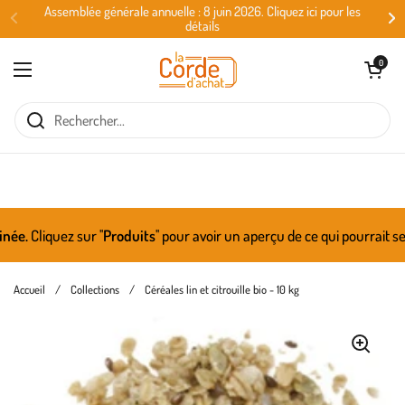
Passer au contenu
Assemblée générale annuelle : 8 juin 2026. Cliquez ici pour les
détails
Ouvrir le panie
0
Ouvrir le menu
.
Cliquez sur ''
Produits
'' pour avoir un aperçu de ce qui pourrait se 
Accueil
/
Collections
/
Céréales lin et citrouille bio - 10 kg