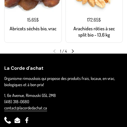
15.65$
172.65$
Abricots séchés bio, vrac
Arachides rôties à sec
split bio - 13,6 kg
1
/
4
La Corde d'achat
Organisme rimouskois qui propose des produits frais, locaux, en vrac,
biologiques et à bon prix!
1, 6e Avenue, Rimouski G5L 2M8
(418) 318-0680
contact@lacordedachat.ca
Phone
Email
Facebook