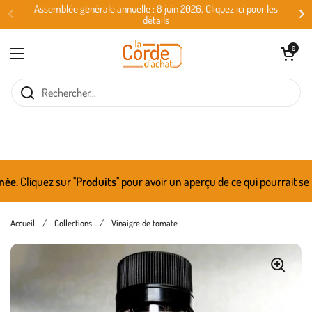
Passer au contenu
Assemblée générale annuelle : 8 juin 2026. Cliquez ici pour les
détails
Ouvrir le panie
0
Ouvrir le menu
iquez sur ''
Produits
'' pour avoir un aperçu de ce qui pourrait se ret
Accueil
/
Collections
/
Vinaigre de tomate