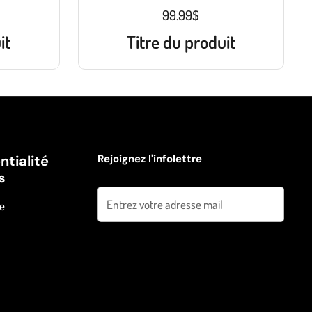
99.99$
it
Titre du produit
ntialité
Rejoignez l'infolettre
s
Envoyer
ue