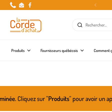
Passer au contenu
Phone
Email
Facebook
Produits
Fournisseurs québécois
Comment ç
ez sur ''
Produits
'' pour avoir un aperçu de ce