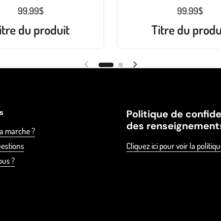
99.99$
99.99$
itre du produit
Titre du produ
es
Politique de confide
des renseignement
a marche ?
uestions
Cliquez ici pour voir la politiq
ous ?