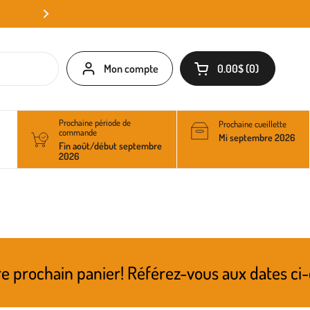
Mon compte
0.00$
0
Ouvrir le panier
Prochaine période de
Prochaine cueillette
commande
Mi septembre 2026
Fin août/début septembre
2026
n panier! Référez-vous aux dates ci-dessus po