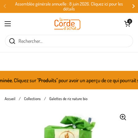
Passer au contenu
Assemblée générale annuelle : 8 juin 2026. Cliquez ici pour les
détails
Ouvrir le panie
0
Ouvrir le menu
née.
Cliquez sur ''
Produits
'' pour avoir un aperçu de ce qui pourrait 
Accueil
/
Collections
/
Galettes de riz nature bio