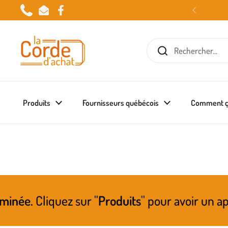
Passer au contenu
Phone
Email
Facebook
Produits
Fournisseurs québécois
Comment ç
ez sur ''
Produits
'' pour avoir un aperçu de ce