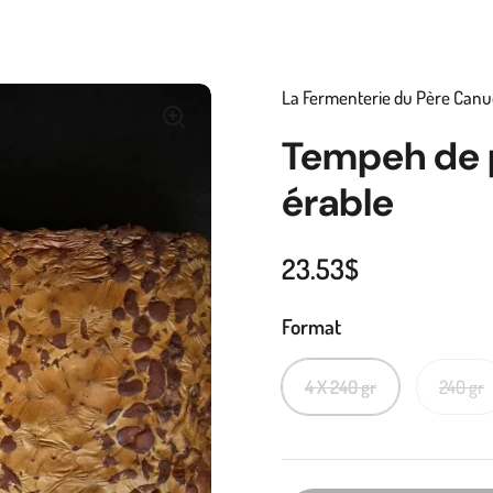
La Fermenterie du Père Canu
Tempeh de p
érable
23.53$
Format
4 X 240 gr
240 gr