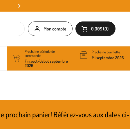
Mon compte
0.00$
0
Ouvrir le panier
Prochaine période de
Prochaine cueillette
commande
Mi septembre 2026
Fin août/début septembre
2026
n panier! Référez-vous aux dates ci-dessus po