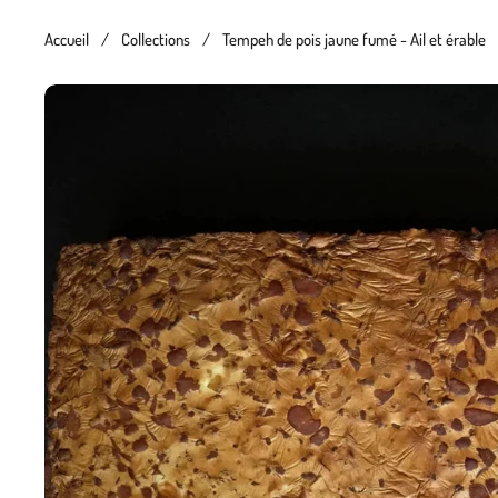
Accueil
/
Collections
/
Tempeh de pois jaune fumé - Ail et érable