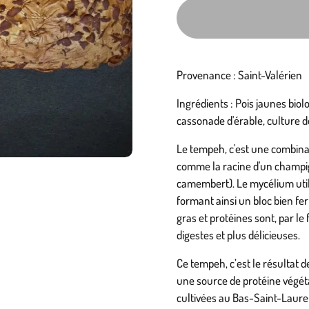
Provenance : Saint-Valérien
Ingrédients : Pois jaunes biol
cassonade d'érable, culture d
Le tempeh, c'est une combina
comme la racine d'un champig
camembert). Le mycélium uti
formant ainsi un bloc bien f
gras et protéines sont, par l
digestes et plus délicieuses.
Ce tempeh, c’est le résulta
une source de protéine végét
cultivées au Bas-Saint-Laure