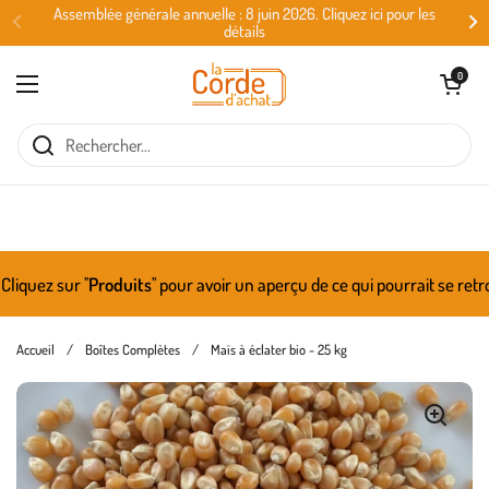
Passer au contenu
Assemblée générale annuelle : 8 juin 2026. Cliquez ici pour les
détails
Ouvrir le panie
0
Ouvrir le menu
ez sur ''
Produits
'' pour avoir un aperçu de ce qui pourrait se retro
Accueil
/
Boîtes Complètes
/
Maïs à éclater bio - 25 kg