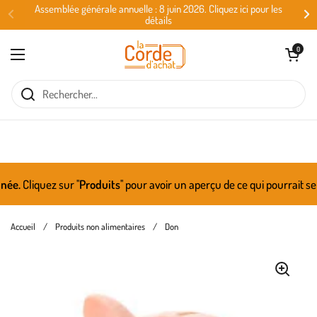
Passer au contenu
Assemblée générale annuelle : 8 juin 2026. Cliquez ici pour les
détails
Ouvrir le panie
0
Ouvrir le menu
e.
Cliquez sur ''
Produits
'' pour avoir un aperçu de ce qui pourrait se
Accueil
/
Produits non alimentaires
/
Don