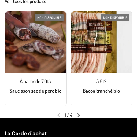
Voir tous les produits
NON DISPONIBLE
NON DISPONIBLE
À partir de 7.01$
5.81$
Saucisson sec de porc bio
Bacon tranché bio
1
/
4
La Corde d'achat