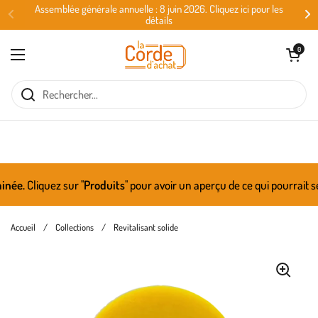
Passer au contenu
Assemblée générale annuelle : 8 juin 2026. Cliquez ici pour les
détails
Ouvrir le panie
0
Ouvrir le menu
ée.
Cliquez sur ''
Produits
'' pour avoir un aperçu de ce qui pourrait s
Accueil
/
Collections
/
Revitalisant solide