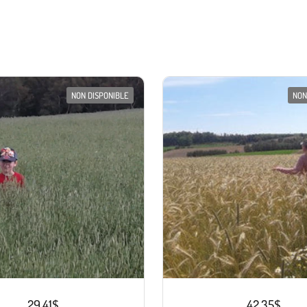
NON DISPONIBLE
NON
29.41$
42.35$