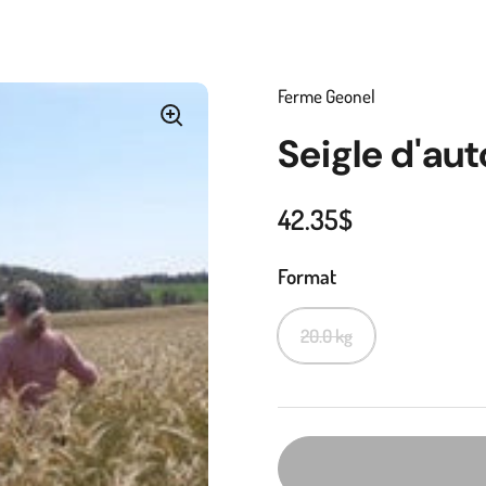
Ferme Geonel
Seigle d'au
42.35$
Format
20.0 kg