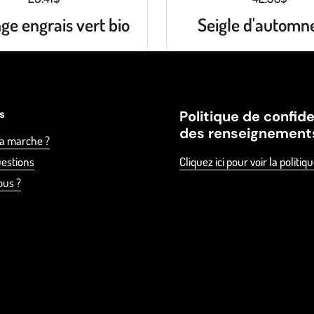
ge engrais vert bio
Seigle d'automne
es
Politique de confide
des renseignement
a marche ?
uestions
Cliquez ici pour voir la politiq
ous ?