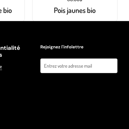
 bio
Pois jaunes bio
ntialité
Rejoignez l'infolettre
s
Envoyer
ue