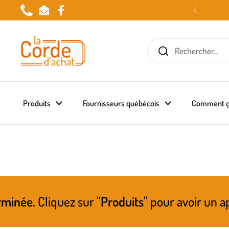
Passer au contenu
Phone
Email
Facebook
Produits
Fournisseurs québécois
Comment ç
ur ''
Produits
'' pour avoir un aperçu de ce qu