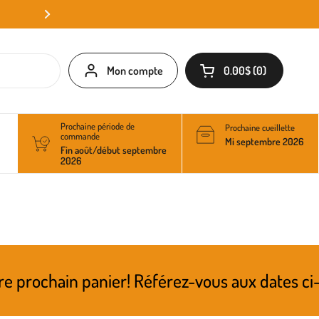
Mon compte
0.00$
0
Ouvrir le panier
Prochaine période de
Prochaine cueillette
commande
Mi septembre 2026
Fin août/début septembre
2026
anier! Référez-vous aux dates ci-dessus pour 