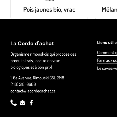
Pois jaunes bio, vrac
Mélan
La Corde d'achat
Liens util
Comment ç
Organisme rimouskois qui propose des
Foire aux q
produits frais, locaux, en vrac,
biologiques et à bon prix!
Le saviez-v
1, 6e Avenue, Rimouski G5L 2M8
(418) 318-0680
contact@lacordedachat.ca
Phone
Email
Facebook