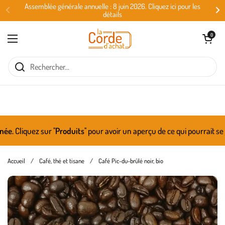
Passer au contenu
Assemblée générale annuelle : 8 juin 2026. Cliquez ici pour les
détails
Ouvrir le panie
0
Ouvrir le menu
liquez sur ''
Produits
'' pour avoir un aperçu de ce qui pourrait se re
Accueil
/
Café, thé et tisane
/
Café Pic-du-brûlé noir, bio