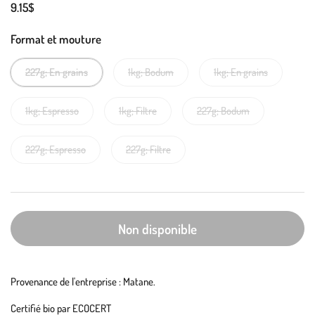
9.15$
Format et mouture
227g; En grains
1kg; Bodum
1kg; En grains
1kg; Espresso
1kg; Filtre
227g; Bodum
227g; Espresso
227g; Filtre
Non disponible
Provenance de l'entreprise : Matane.
Certifié bio par ECOCERT