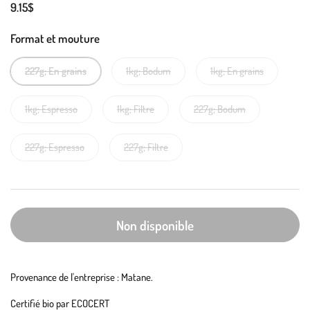
9.15$
Format et mouture
227g; En grains
1kg; Bodum
1kg; En grains
1kg; Espresso
1kg; Filtre
227g; Bodum
227g; Espresso
227g; Filtre
Non disponible
Provenance de l'entreprise : Matane.
Certifié bio par ECOCERT