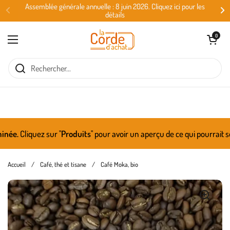
Passer au contenu
Assemblée générale annuelle : 8 juin 2026. Cliquez ici pour les
détails
Ouvrir le panie
0
Ouvrir le menu
Cliquez sur ''
Produits
'' pour avoir un aperçu de ce qui pourrait se r
Accueil
/
Café, thé et tisane
/
Café Moka, bio