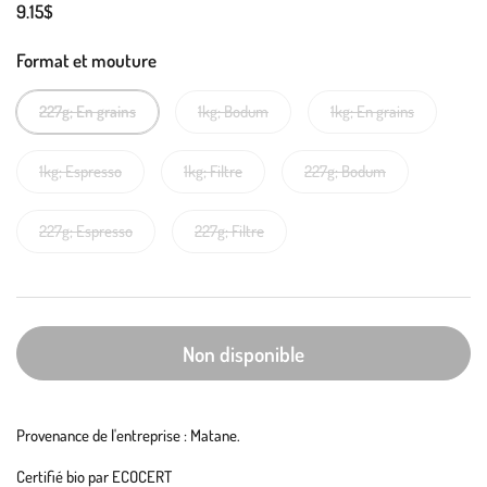
9.15$
Format et mouture
227g; En grains
1kg; Bodum
1kg; En grains
1kg; Espresso
1kg; Filtre
227g; Bodum
227g; Espresso
227g; Filtre
Non disponible
Provenance de l'entreprise : Matane.
Certifié bio par ECOCERT