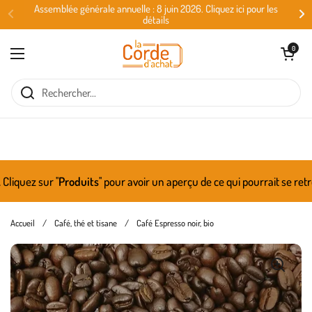
Passer au contenu
Assemblée générale annuelle : 8 juin 2026. Cliquez ici pour les
détails
Ouvrir le panie
0
Ouvrir le menu
ez sur ''
Produits
'' pour avoir un aperçu de ce qui pourrait se retro
Accueil
/
Café, thé et tisane
/
Café Espresso noir, bio