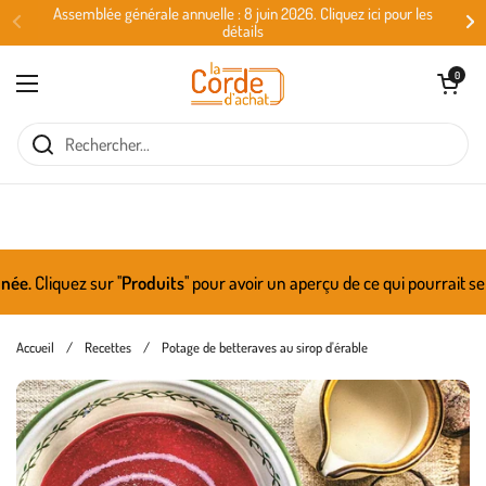
Passer au contenu
Assemblée générale annuelle : 8 juin 2026. Cliquez ici pour les
détails
Ouvrir le panie
0
Ouvrir le menu
e.
Cliquez sur ''
Produits
'' pour avoir un aperçu de ce qui pourrait se
Accueil
/
Recettes
/
Potage de betteraves au sirop d'érable