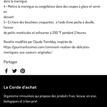
dans la meringue.
4 • Mettre la meringue au congélateur dans des coupes à glace et servir
en
dessert.
5 • En faire des bouchées croquantes : à l’aide d’une poche à douille,
former
de petits monticules et enfourner à 200 °F pendant 2 heures.
Recette modifiée par Claude Tremblay, inspirée de :
https://gourmantissimes.com/comment-realiser-de-delicates-
meringues-aux-saveurs-originales/
Partager
Facebook
Twitter
Pinterest
La Corde d'achat
Organisme rimouskois qui propose des produits frais, locaux, en vrac,
biologiques et à bon prix!