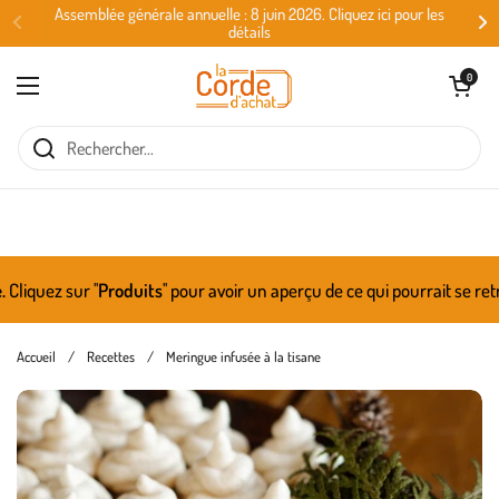
Passer au contenu
Assemblée générale annuelle : 8 juin 2026. Cliquez ici pour les
détails
Ouvrir le panie
0
Ouvrir le menu
iquez sur ''
Produits
'' pour avoir un aperçu de ce qui pourrait se ret
Accueil
/
Recettes
/
Meringue infusée à la tisane