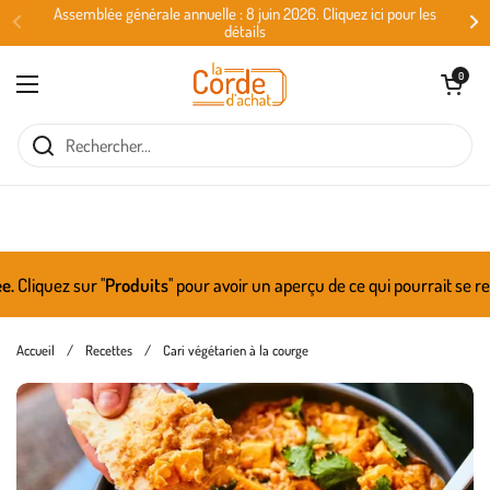
Passer au contenu
Assemblée générale annuelle : 8 juin 2026. Cliquez ici pour les
détails
Ouvrir le panie
0
Ouvrir le menu
liquez sur ''
Produits
'' pour avoir un aperçu de ce qui pourrait se re
Accueil
/
Recettes
/
Cari végétarien à la courge