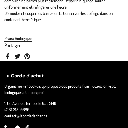
démouler les barres plus facilement. Répartir le quinoa soufflé
uniformément et réfrigérer une heure.
Démouler et couper les barres en 8. Conserver-les au frigo dans un
contenant hermétique.
Prana Biologique
Partager
Facebook
Twitter
Pinterest
La Corde d'achat
Organisme rimouskois qui propose des produits frais, locaux, en vrac,
biologiques et à bon prix!
1, 6e Avenue, Rimouski G5L 2M8
(418) 318-0680
contact@lacordedachat.ca