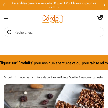
Passer au contenu
Assemblée générale annuelle : 8 juin 2026. Cliquez ici pour les
détails
Ouvrir le panie
0
Ouvrir le menu
uez sur ''
Produits
'' pour avoir un aperçu de ce qui pourrait se retro
Accueil
/
Recettes
/
Barre de Céréale au Quinoa Soufflé, Amande et Canneberge