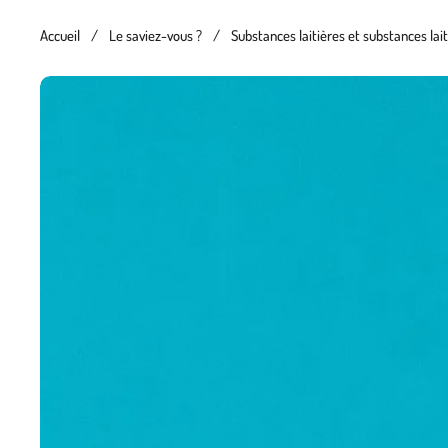
Accueil
/
Le saviez-vous ?
/
Substances laitières et substances lai