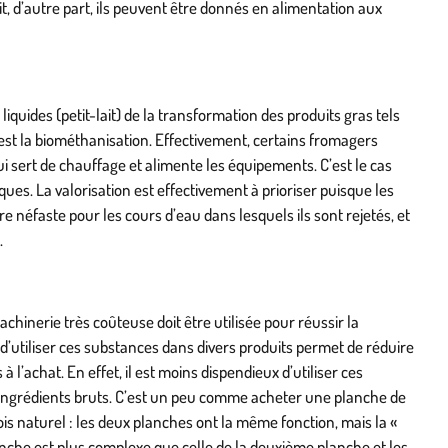
it, d’autre part, ils peuvent être donnés en alimentation aux
liquides (petit-lait) de la transformation des produits gras tels
est la biométhanisation. Effectivement, certains fromagers
i sert de chauffage et alimente les équipements. C’est le cas
es. La valorisation est effectivement à prioriser puisque les
tre néfaste pour les cours d’eau dans lesquels ils sont rejetés, et
.
chinerie très coûteuse doit être utilisée pour réussir la
it d’utiliser ces substances dans divers produits permet de réduire
à l’achat. En effet, il est moins dispendieux d’utiliser ces
'ingrédients bruts. C’est un peu comme acheter une planche de
s naturel : les deux planches ont la même fonction, mais la «
lanche est plus complexe que celle de la deuxième planche et les