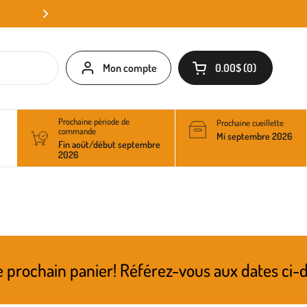
Mon compte
0.00$
0
Ouvrir le panier
Prochaine période de
Prochaine cueillette
commande
Mi septembre 2026
Fin août/début septembre
2026
anier! Référez-vous aux dates ci-dessus pour 