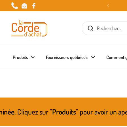
Passer au contenu
Phone
Email
Facebook
Produits
Fournisseurs québécois
Comment ç
ur ''
Produits
'' pour avoir un aperçu de ce qu